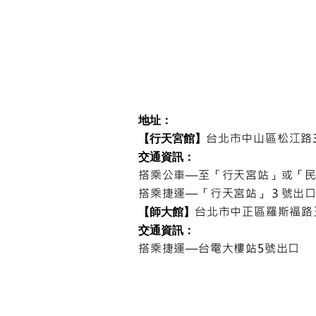
地址：
台北市中山區松江路3
【行天宮館】
交通資訊：
搭乘公車—
至「行天宮站」或「
搭乘捷運​—
「
行天宮站
」
３號出口
台北市中正區羅斯福路三
​【師大館】
交通資訊：
搭乘捷運—台電大樓站5號出口