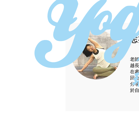
志
老
越
在參
回台
分
於