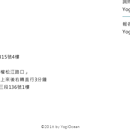
詢
Yog
​
Yo
15號4樓
民權松江路口」
上來後右轉直行3分鐘
段136號1樓
©2018 by YogiOcean