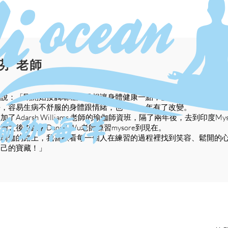
芬 老師
師說：「剛開始接觸瑜珈只是想讓身體健康一點，慢慢的很不喜歡運
長，容易生病不舒服的身體跟情緒，也一年一年有了改變。
加了Adarsh Williams 老師的瑜伽師資班，隔了兩年後，去到印度Mysore
灣之後也跟著Daniel Wu老師練習mysore到現在。
享瑜伽的路上，我喜歡看每一個人在練習的過程裡找到笑容、鬆開的
自己的寶藏！」