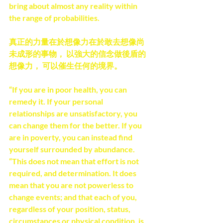
bring about almost any reality within 
the range of probabilities.
真正的力量在於想像力在於敢去想像尚
未成形的事物， 以強大的信念做後盾的
想像力， 可以催生任何的境界。
“If you are in poor health, you can 
remedy it. If your personal 
relationships are unsatisfactory, you 
can change them for the better. If you 
are in poverty, you can instead find 
yourself surrounded by abundance. 
“This does not mean that effort is not 
required, and determination. It does 
mean that you are not powerless to 
change events; and that each of you, 
regardless of your position, status, 
circumstances or physical condition, is 