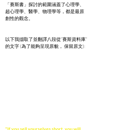
「賽斯書」探討的範圍涵蓋了心理學、
超心理學、醫學、物理學等，都是最原
創性的觀念。
以下我擷取了並翻譯八段從”賽斯資料庫”
的文字 (為了能夠呈現原貌， 保留原文): 
"If you sell yourselves short, you will 