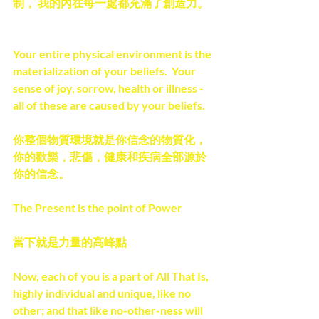
制， 我的內在每一處都充滿了創造力。
Your entire physical environment is the 
materialization of your beliefs.  Your 
sense of joy, sorrow, health or illness - 
all of these are caused by your beliefs.
你整個物質環境就是你信念的物質化，
你的歡樂，悲傷，健康和疾病全部源於
你的信念。
The Present is the point of Power
當下就是力量的高峰點
Now, each of you is a part of All That Is, 
highly individual and unique, like no 
other; and that like no-other-ness will 