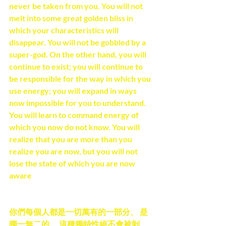
never be taken from you. You will not 
melt into some great golden bliss in 
which your characteristics will 
disappear. You will not be gobbled by a 
super-god. On the other hand, you will 
continue to exist; you will continue to 
be responsible for the way in which you 
use energy; you will expand in ways 
now impossible for you to understand. 
You will learn to command energy of 
which you now do not know. You will 
realize that you are more than you 
realize you are now, but you will not 
lose the state of which you are now 
aware
你們每個人都是一切萬有的一部分、 是
獨一無二的、 這種獨特性絕不會被剝