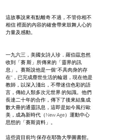
這故事說來有點離奇 不過，不管你相不
相信 裡面的內容的確會帶來鼓舞人心的
力量及感動。 
一九六三，美國女詩人珍．羅伯茲忽然
收到「賽 斯」所傳來的「靈界的訊
息」。賽斯說他是一個"不具肉身的存
在"，已完成塵世生活的輪迴，現在他是
教師，以深入淺出，不帶迷信色彩的語
言，傳給人類多次元世界 的知識。他們
長達二十年的合作，傳下了後來結集成
數大冊的通靈訊息，這即是如今風行歐
美，成為新時代（New Age）運動中心
思想的「賽斯資料」。 
這些資目前均 保存在耶魯大學圖書館。