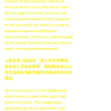
creates his personal and universal 
environment in concrete terms, then 
he can begin to create a private and 
universal environment much superior 
to the (present) one that is a result of 
haphazard and unenlightened 
constructions. This is our main message 
to the world, and this is the next line in 
man's conceptual development
人類在真正認知到「個人和世界環境」
是由自己所造的時候、就能開始造出比
現在這個由混亂和無明所構成的更好的
環境。
The true power is in the imagination 
which dares to speculate upon that 
which is not yet. The imagination, 
backed by great ex¬pectation, can 