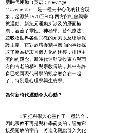
新時代運動（英语：New Age 
Movement），是一種去中心化的社會現
象，起源於1970至80年西方的社會與宗
教運動。新紀元運動所涉及的層面極
廣，涵蓋了靈性、神秘學、替代療法，
並吸收世界各個宗教的元素以及環境保
護主義。它對於培養精神層面的事物採
取了較為折衷且個人化的途徑，排拒主
流的的觀念。新時代運動吸收東方與西
方的古老的精神與宗教傳統，其中有許
多已經同現代科學的觀念融合在一起
了，特別是心理學與生態學。
為何新時代運動令人心動？
　　　1.它把科學與心靈作了一種結合，
因此宗教不再是與科學衝突的，譬如它
接受開放的宇宙，將進化觀點引入文化