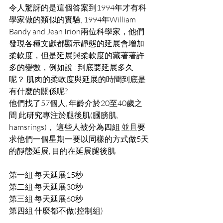
令人驚訝的是這個答案到1994年才有科
學家做的類似的實驗, 1994年William 
Bandy and Jean Irion兩位科學家，他們
發現各種文獻都顯示靜態的延展會增加
柔軟度，但是延展與柔軟度的藏著著許
多的變數，例如說 : 到底要延展多久
呢？ 肌肉的柔軟度與延展的時間到底是
有什麼的關係呢? 
他們找了57個人, 年齡介於20至40歲之
間 此研究專注於腿後肌(膕膀肌, 
hamsrings)， 這些人被分為四組 並且要
求他們一個星期一要以同樣的方式做5天
的靜態延展, 目的在延展腿後肌 
第一組 每天延展15秒 
第二組 每天延展30秒 
第三組 每天延展60秒 
第四組 什麼都不做(控制組) 