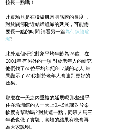
拉長一點哦！ 
此實驗只是在檢驗肌肉肌筋膜的長度 ，
對於關節附近結締組織的延展，可能需
要長一點的時間 請看另一篇
為何練陰瑜
珈
? 
此外這個研究對象平均年齡為26歲。在
2001年 有另外的一項 對於老年人的研究
他們找了60位平均年紀84.7歲的老人. 結
果顯示了 60秒對於老年人會達到更好的
效果。 
那麼在一天之內重複的延展呢 那些幾乎
住在瑜珈館的人一天上3,4,5堂課對於柔
軟度有幫助嗎 ? 對於這一點，同班人馬三
年後也做了實驗，實驗的結果有機會再
為大家說明。 