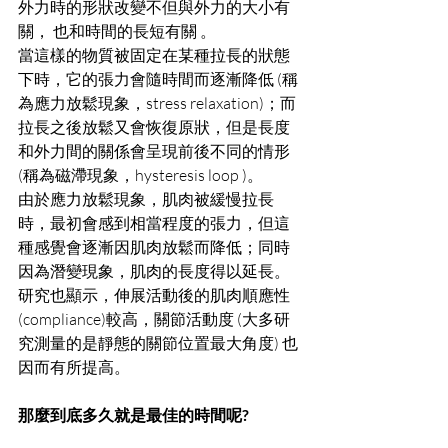
外力時的形狀改變不但與外力的大小有
關， 也和時間的長短有關 。 
當這樣的物質被固定在某種拉長的狀態
下時，它的張力會隨時間而逐漸降低 (稱
為應力放鬆現象，stress relaxation)；而
拉長之後放鬆又會恢復原狀，但是長度
和外力間的關係會呈現前後不同的情形 
(稱為磁滯現象，hysteresis loop )。 
由於應力放鬆現象，肌肉被緩慢拉長
時，最初會感到相當程度的張力，但這
種感覺會逐漸因肌肉放鬆而降低；同時
因為潛變現象，肌肉的長度得以延長。 
研究也顯示，伸展活動後的肌肉順應性 
(compliance)較高，關節活動度 (大多研
究測量的是靜態的關節位置最大角度) 也
因而有所提高。 
那麼到底多久就是最佳的時間呢?