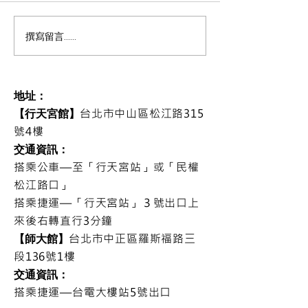
科學家發現連結呼吸與情
Yoga Vasiṣṭ
撰寫留言......
緒的秘密 (以下有附呼吸練
斯塔
習影片)
地址：
台北市中山區松江路315
【行天宮館】
號4樓
交通資訊：
搭乘公車—
至「行天宮站」或「民權
松江路口」
搭乘捷運​—
「
行天宮站
」
３號出口上
來後右轉直行3分鐘
台北市中正區羅斯福路三
​【師大館】
段136號1樓
交通資訊：
搭乘捷運—台電大樓站5號出口