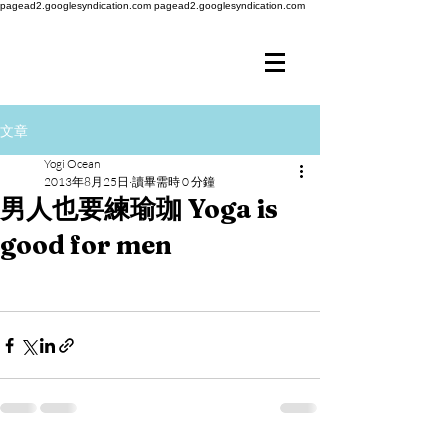
pagead2.googlesyndication.com
pagead2.googlesyndication.com
文章
Yogi Ocean
2013年8月25日
讀畢需時 0 分鐘
男人也要練瑜珈 Yoga is
good for men